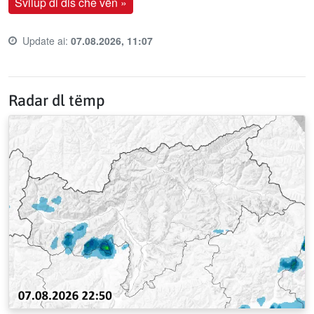
Svilup di dis che vën »
Update ai:
07.08.2026, 11:07
Last update time:
Radar dl tëmp