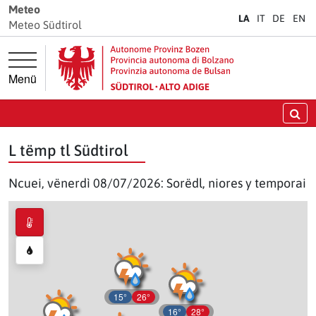
Jì diretamënter ala navigazion prinzipela
Jì diretamënter al cuntenut
Meteo
LA
IT
DE
EN
Meteo Südtirol
Menü
Crì
L tëmp tl Südtirol
Ncuei, vënerdì 08/07/2026: Sorëdl, niores y temporai
15°
26°
16°
28°