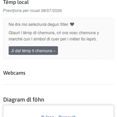
Tëmp local
Previjions per ncuei 08/07/2026
Ne ëis mo seleziunà degun filter.
Giaurì l tëmp di chemuns, crì ora vosc chemuns y
marché cun l simbol dl cuer per i mëter tlo leprò.
Jì dal tëmp ti chemuns
»
Webcams
Diagram dl föhn