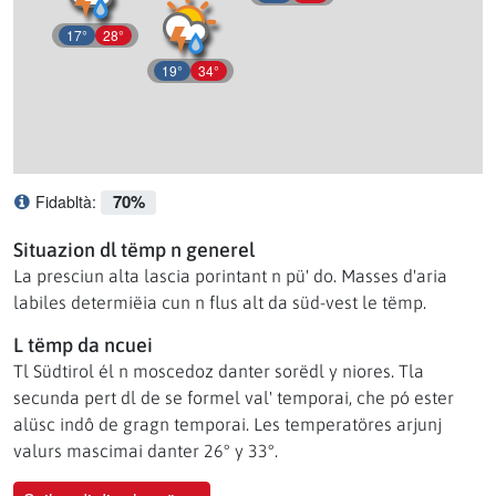
17°
28°
19°
34°
70%
Fidabltà:
Ce significhé l afidabltà?
Situazion dl tëmp n generel
La presciun alta lascia porintant n pü' do. Masses d'aria
labiles determiëia cun n flus alt da süd-vest le tëmp.
L tëmp da ncuei
Tl Südtirol él n moscedoz danter sorëdl y niores. Tla
secunda pert dl de se formel val' temporai, che pó ester
alüsc indô de gragn temporai. Les temperatöres arjunj
valurs mascimai danter 26° y 33°.