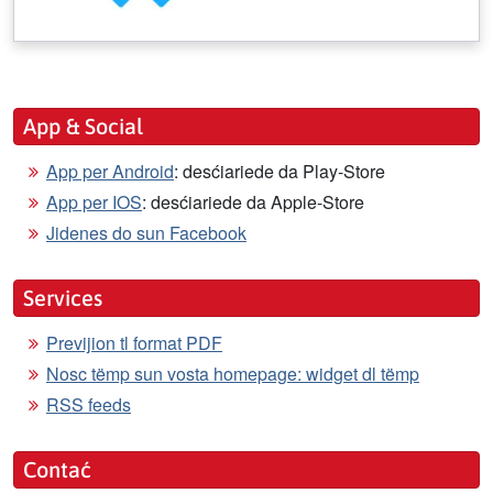
App & Social
App per Android
: desćiariede da Play-Store
App per IOS
: desćiariede da Apple-Store
Jidenes do sun Facebook
Services
Previjion tl format PDF
Nosc tëmp sun vosta homepage: widget dl tëmp
RSS feeds
Contać