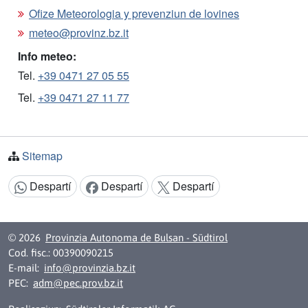
Ofize Meteorologia y prevenziun de lovines
meteo@provinz.bz.it
Info meteo:
Tel.
+39 0471 27 05 55
Tel.
+39 0471 27 11 77
Sitemap
Despartí
Despartí
Despartí
Argomënt despartí:
© 2026
Provinzia Autonoma de Bulsan - Südtirol
Cod. fisc.: 00390090215
E-mail:
info@provinzia.bz.it
PEC:
adm@pec.prov.bz.it