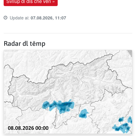
Svilup di dis che vën »
Update ai:
07.08.2026, 11:07
Last update time:
Radar dl tëmp