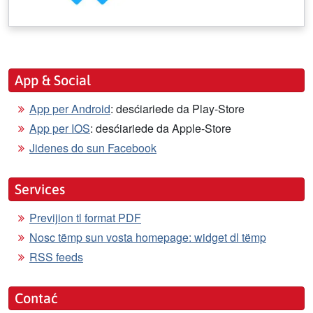
App & Social
App per Android
: desćiariede da Play-Store
App per IOS
: desćiariede da Apple-Store
Jidenes do sun Facebook
Services
Previjion tl format PDF
Nosc tëmp sun vosta homepage: widget dl tëmp
RSS feeds
Contać