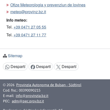
Ofize Meteorologia y prevenziun de lovines
meteo@provinz.bz.it
Info meteo:
Tel.
+39 0471 27 05 55
Tel.
+39 0471 27 11 77
Sitemap
Despartí
Despartí
Despartí
Argomënt despartí:
© 2026
Provinzia Autonoma de Bulsan - Südtirol
Cod. fisc.: 00390090215
E-mail:
info@provinzia.bz.it
PEC:
adm@pec.prov.bz.it