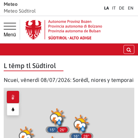
Jì diretamënter ala navigazion prinzipela
Jì diretamënter al cuntenut
Meteo
LA
IT
DE
EN
Meteo Südtirol
Menü
Crì
L tëmp tl Südtirol
Ncuei, vënerdì 08/07/2026: Sorëdl, niores y temporai
15°
26°
16°
28°