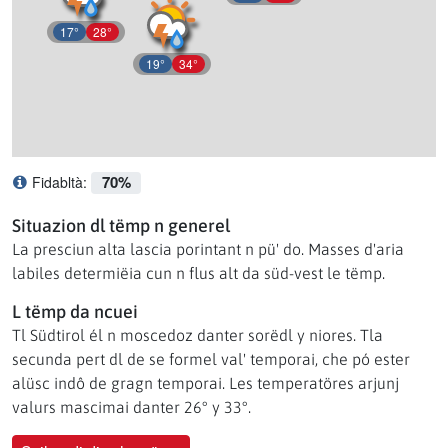
17°
28°
19°
34°
70%
Fidabltà:
Ce significhé l afidabltà?
Situazion dl tëmp n generel
La presciun alta lascia porintant n pü' do. Masses d'aria
labiles determiëia cun n flus alt da süd-vest le tëmp.
L tëmp da ncuei
Tl Südtirol él n moscedoz danter sorëdl y niores. Tla
secunda pert dl de se formel val' temporai, che pó ester
alüsc indô de gragn temporai. Les temperatöres arjunj
valurs mascimai danter 26° y 33°.