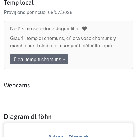
Tëmp local
Previjions per ncuei 08/07/2026
Ne ëis mo seleziunà degun filter.
Giaurì l tëmp di chemuns, crì ora vosc chemuns y
marché cun l simbol dl cuer per i mëter tlo leprò.
Jì dal tëmp ti chemuns
»
Webcams
Diagram dl föhn