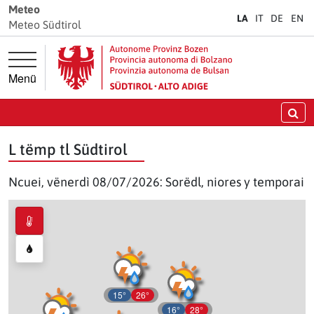
Jì diretamënter ala navigazion prinzipela
Jì diretamënter al cuntenut
Meteo
LA
IT
DE
EN
Meteo Südtirol
Menü
Crì
L tëmp tl Südtirol
Ncuei, vënerdì 08/07/2026: Sorëdl, niores y temporai
15°
26°
16°
28°