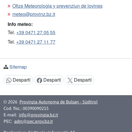
Ofize Meteorologia y prevenziun de lovines
meteo@provinz.bz.it
Info meteo:
Tel.
+39 0471 27 05 55
Tel.
+39 0471 27 11 77
Sitemap
Despartí
Despartí
Despartí
Argomënt despartí:
© 2026
Provinzia Autonoma de Bulsan - Südtirol
Cod. fisc.: 00390090215
E-mail:
info@provinzia.bz.it
PEC:
adm@pec.prov.bz.it