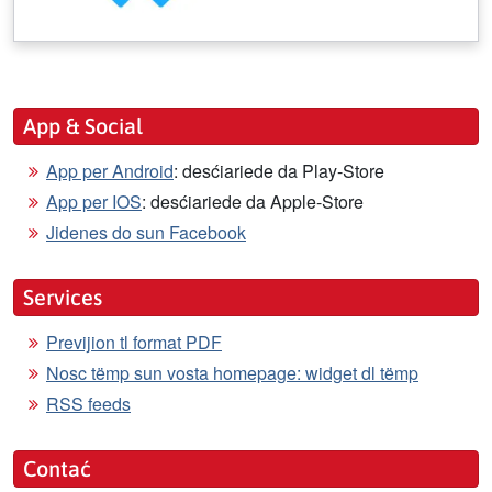
App & Social
App per Android
: desćiariede da Play-Store
App per IOS
: desćiariede da Apple-Store
Jidenes do sun Facebook
Services
Previjion tl format PDF
Nosc tëmp sun vosta homepage: widget dl tëmp
RSS feeds
Contać