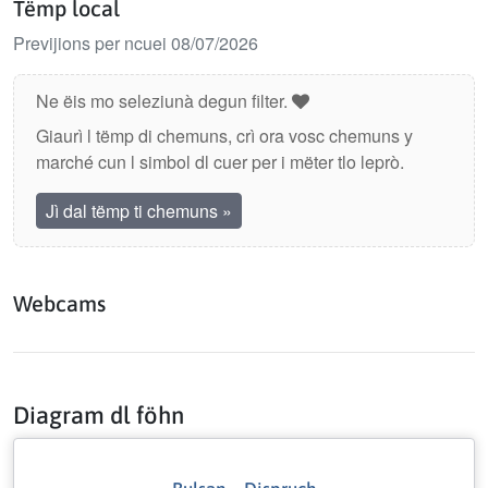
Tëmp local
Previjions per ncuei 08/07/2026
Ne ëis mo seleziunà degun filter.
Giaurì l tëmp di chemuns, crì ora vosc chemuns y
marché cun l simbol dl cuer per i mëter tlo leprò.
Jì dal tëmp ti chemuns
»
Webcams
Diagram dl föhn