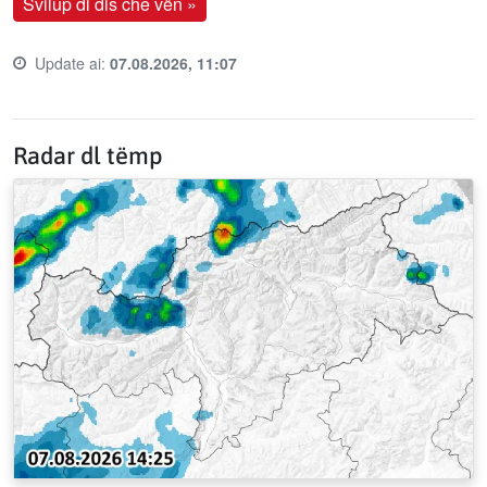
Svilup di dis che vën »
Update ai:
07.08.2026, 11:07
Last update time:
Radar dl tëmp