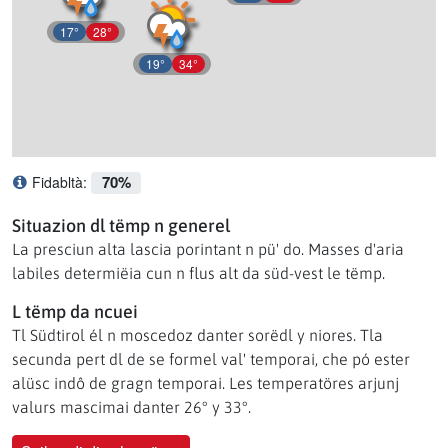
17°
28°
19°
34°
70%
Fidabltà:
Ce significhé l afidabltà?
Situazion dl tëmp n generel
La presciun alta lascia porintant n pü' do. Masses d'aria
labiles determiëia cun n flus alt da süd-vest le tëmp.
L tëmp da ncuei
Tl Südtirol él n moscedoz danter sorëdl y niores. Tla
secunda pert dl de se formel val' temporai, che pó ester
alüsc indô de gragn temporai. Les temperatöres arjunj
valurs mascimai danter 26° y 33°.