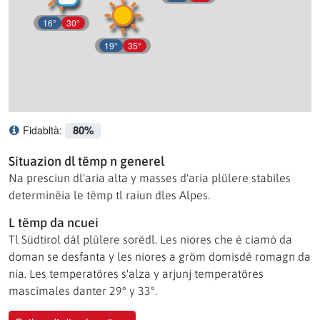
16°
30°
19°
35°
80%
Fidabltà:
Ce significhé l afidabltà?
Situazion dl tëmp n generel
Na presciun dl'aria alta y masses d'aria plülere stabiles
determinëia le tëmp tl raiun dles Alpes.
L tëmp da ncuei
Tl Südtirol dál plülere sorëdl. Les niores che é ciamó da
doman se desfanta y les niores a gröm domisdé romagn da
nia. Les temperatöres s'alza y arjunj temperatöres
mascimales danter 29° y 33°.