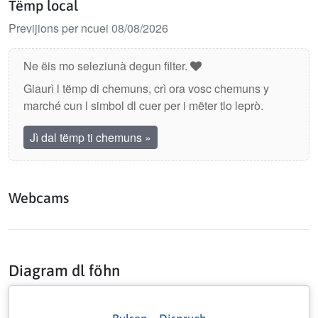
Tëmp local
Previjions per ncuei 08/08/2026
Ne ëis mo seleziunà degun filter.
Giaurì l tëmp di chemuns, crì ora vosc chemuns y
marché cun l simbol dl cuer per i mëter tlo leprò.
Jì dal tëmp ti chemuns
»
Webcams
Diagram dl föhn