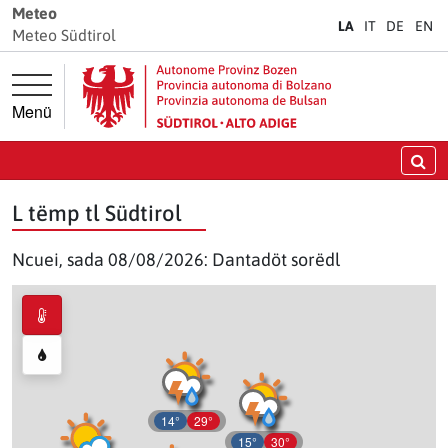
Jì diretamënter ala navigazion prinzipela
Jì diretamënter al cuntenut
Meteo
LA
IT
DE
EN
Meteo Südtirol
Menü
Crì
L tëmp tl Südtirol
Ncuei, sada 08/08/2026: Dantadöt sorëdl
14°
29°
15°
30°