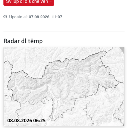
Svilup di dis che vën »
Update ai:
07.08.2026, 11:07
Last update time:
Radar dl tëmp