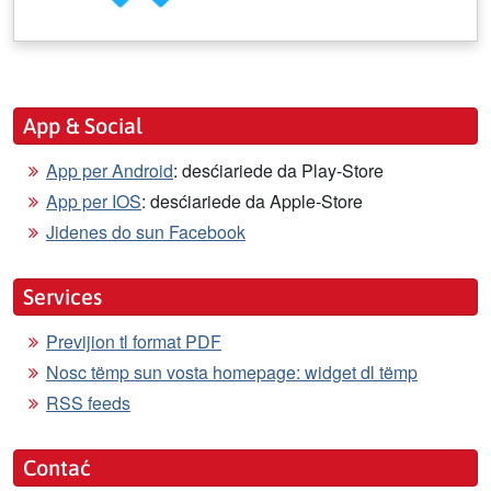
App & Social
App per Android
: desćiariede da Play-Store
App per IOS
: desćiariede da Apple-Store
Jidenes do sun Facebook
Services
Previjion tl format PDF
Nosc tëmp sun vosta homepage: widget dl tëmp
RSS feeds
Contać