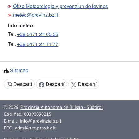
Ofize Meteorologia y prevenziun de lovines
meteo@provinz.bz.it
Info meteo:
Tel.
+39 0471 27 05 55
Tel.
+39 0471 27 11 77
Sitemap
Despartí
Despartí
Despartí
Argomënt despartí:
© 2026
Provinzia Autonoma de Bulsan - Südtirol
Cod. fisc.: 00390090215
E-mail:
info@provinzia.bz.it
PEC:
adm@pec.prov.bz.it