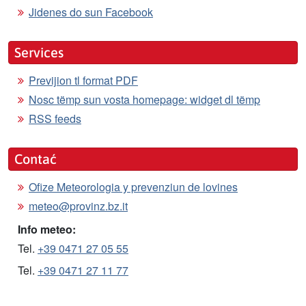
Jidenes do sun Facebook
Services
Previjion tl format PDF
Nosc tëmp sun vosta homepage: widget dl tëmp
RSS feeds
Contać
Ofize Meteorologia y prevenziun de lovines
meteo@provinz.bz.it
Info meteo:
Tel.
+39 0471 27 05 55
Tel.
+39 0471 27 11 77