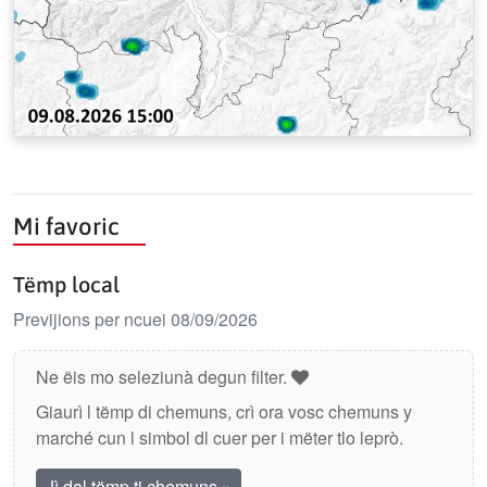
Mi favoric
Tëmp local
Previjions per ncuei 08/09/2026
Ne ëis mo seleziunà degun filter.
Giaurì l tëmp di chemuns, crì ora vosc chemuns y
marché cun l simbol dl cuer per i mëter tlo leprò.
Jì dal tëmp ti chemuns
»