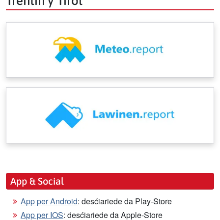
Trentin y Tirol
App & Social
App per Android
: desćiariede da Play-Store
App per IOS
: desćiariede da Apple-Store