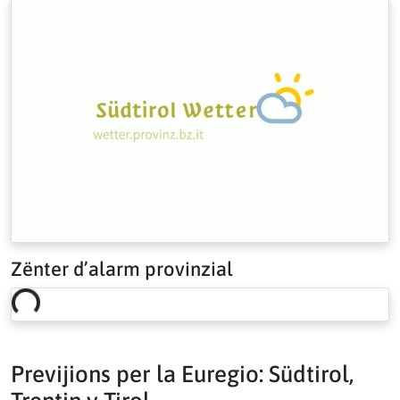
Zënter d’alarm provinzial
Loading risk overview…
Previjions per la Euregio: Südtirol,