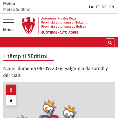
Jì diretamënter ala navigazion prinzipela
Jì diretamënter al cuntenut
Meteo
LA
IT
DE
EN
Meteo Südtirol
Menü
Crì
L tëmp tl Südtirol
Ncuei, dumënia 08/09/2026: Valgamia da sorëdl y
dër cialt
15°
31°