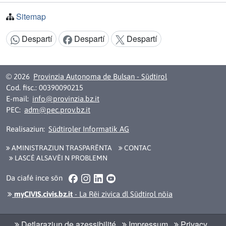
Sitemap
Despartí
Despartí
Despartí
Argomënt despartí:
© 2026
Provinzia Autonoma de Bulsan - Südtirol
Cod. fisc.: 00390090215
E-mail:
info@provinzia.bz.it
PEC:
adm@pec.prov.bz.it
Realisaziun:
Südtiroler Informatik AG
AMINISTRAZIUN TRASPARËNTA
CONTAC
LASCÉ ALSAVËI N PROBLEMN
Facebook
Instagram
LinkedIn
YouTube
Da ciafé ince sön
myCIVIS.civis.bz.it
- La Rëi zivica dl Südtirol nöia
Detlaraziun de azessibilité
Impressum
Privacy