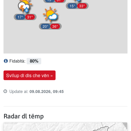
15°
33°
17°
31°
20°
36°
80%
Fidabltà:
Ce significhé l afidabltà?
Svilup di dis che vën »
Update ai:
09.08.2026, 09:45
Last update time:
Radar dl tëmp