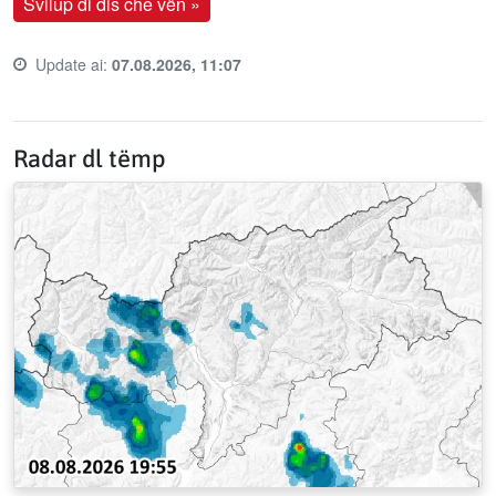
Svilup di dis che vën »
Update ai:
07.08.2026, 11:07
Last update time:
Radar dl tëmp