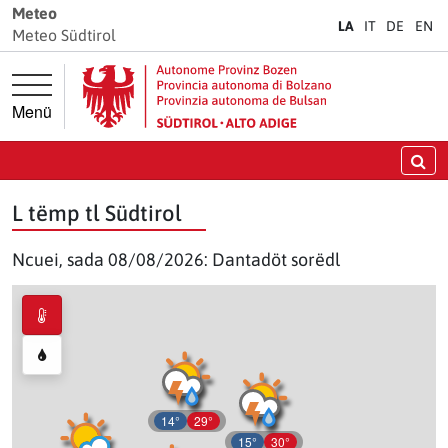
Jì diretamënter ala navigazion prinzipela
Jì diretamënter al cuntenut
Meteo
LA
IT
DE
EN
Meteo Südtirol
Menü
Crì
L tëmp tl Südtirol
Ncuei, sada 08/08/2026: Dantadöt sorëdl
14°
29°
15°
30°