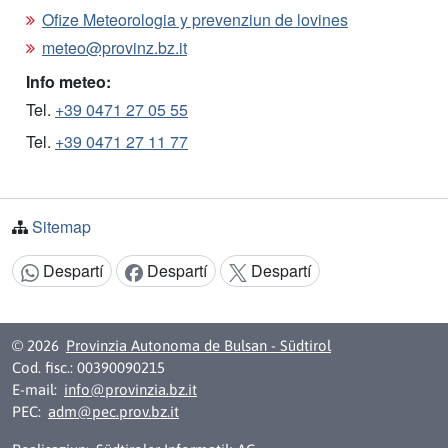
Ofize Meteorologia y prevenziun de lovines
meteo@provinz.bz.it
Info meteo:
Tel.
+39 0471 27 05 55
Tel.
+39 0471 27 11 77
Sitemap
Despartí
Despartí
Despartí
Argomënt despartí:
© 2026
Provinzia Autonoma de Bulsan - Südtirol
Cod. fisc.: 00390090215
E-mail:
info@provinzia.bz.it
PEC:
adm@pec.prov.bz.it