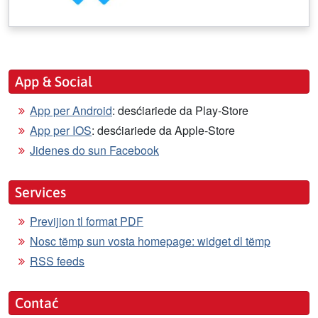
App & Social
App per Android
: desćiariede da Play-Store
App per IOS
: desćiariede da Apple-Store
Jidenes do sun Facebook
Services
Previjion tl format PDF
Nosc tëmp sun vosta homepage: widget dl tëmp
RSS feeds
Contać