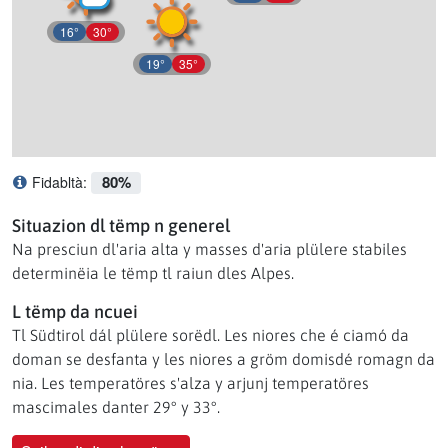
16°
30°
19°
35°
80%
Fidabltà:
Ce significhé l afidabltà?
Situazion dl tëmp n generel
Na presciun dl'aria alta y masses d'aria plülere stabiles
determinëia le tëmp tl raiun dles Alpes.
L tëmp da ncuei
Tl Südtirol dál plülere sorëdl. Les niores che é ciamó da
doman se desfanta y les niores a gröm domisdé romagn da
nia. Les temperatöres s'alza y arjunj temperatöres
mascimales danter 29° y 33°.