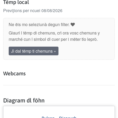
Tëmp local
Previjions per ncuei 08/08/2026
Ne ëis mo seleziunà degun filter.
Giaurì l tëmp di chemuns, crì ora vosc chemuns y
marché cun l simbol dl cuer per i mëter tlo leprò.
Jì dal tëmp ti chemuns
»
Webcams
Diagram dl föhn